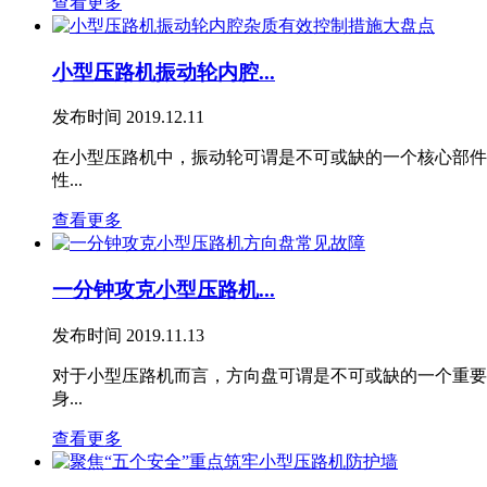
查看更多
小型压路机振动轮内腔...
发布时间
2019.12.11
在小型压路机中，振动轮可谓是不可或缺的一个核心部件
性...
查看更多
一分钟攻克小型压路机...
发布时间
2019.11.13
对于小型压路机而言，方向盘可谓是不可或缺的一个重要
身...
查看更多