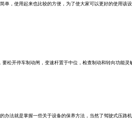
简单，使用起来也比较的方便，为了使大家可以更好的使用该设
要松开停车制动闸，变速杆置于中位，检查制动和转向功能灵敏可
的办法就是掌握一些关于设备的保养方法，当然了驾驶式压路机