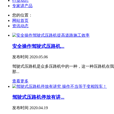
行业动态
专家讲产品
您的位置：
网站首页
资讯动态
安全操作驾驶式压路机...
发布时间
2020.05.06
驾驶式压路机是众多压路机中的一种，这一种压路机在我
那...
查看更多
驾驶式压路机停放有讲...
发布时间
2020.04.19