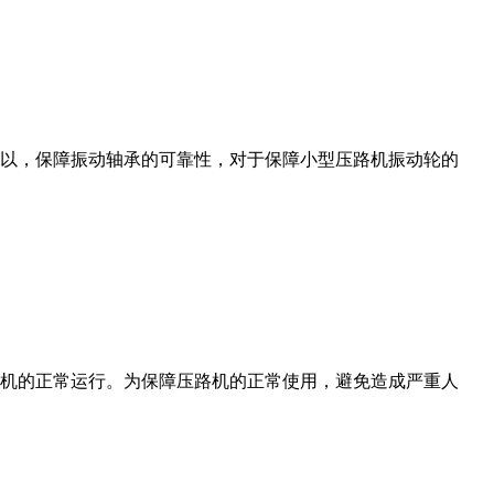
以，保障振动轴承的可靠性，对于保障小型压路机振动轮的
机的正常运行。为保障压路机的正常使用，避免造成严重人