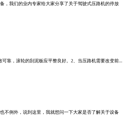
备，我们的业内专家给大家分享了关于驾驶式压路机的停放
靠，滚轮的刮泥板应平整良好。2、当压路机需要改变前...
也不例外，说到这里，我就想问一下大家是否了解关于设备