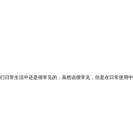
们日常生活中还是很常见的，虽然说很常见，但是在日常使用中