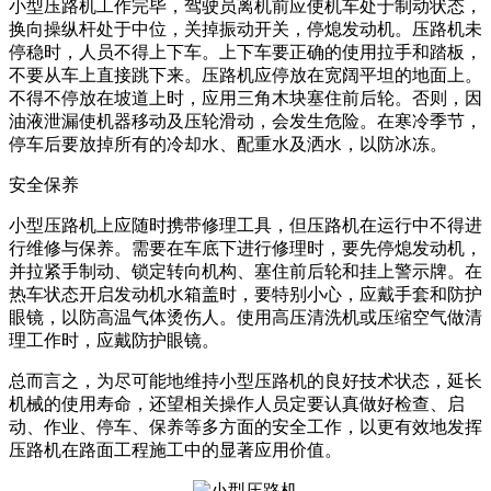
小型压路机工作完毕，驾驶员离机前应使机车处于制动状态，
换向操纵杆处于中位，关掉振动开关，停熄发动机。压路机未
停稳时，人员不得上下车。上下车要正确的使用拉手和踏板，
不要从车上直接跳下来。压路机应停放在宽阔平坦的地面上。
不得不停放在坡道上时，应用三角木块塞住前后轮。否则，因
油液泄漏使机器移动及压轮滑动，会发生危险。在寒冷季节，
停车后要放掉所有的冷却水、配重水及洒水，以防冰冻。
安全保养
小型压路机上应随时携带修理工具，但压路机在运行中不得进
行维修与保养。需要在车底下进行修理时，要先停熄发动机，
并拉紧手制动、锁定转向机构、塞住前后轮和挂上警示牌。在
热车状态开启发动机水箱盖时，要特别小心，应戴手套和防护
眼镜，以防高温气体烫伤人。使用高压清洗机或压缩空气做清
理工作时，应戴防护眼镜。
总而言之，为尽可能地维持小型压路机的良好技术状态，延长
机械的使用寿命，还望相关操作人员定要认真做好检查、启
动、作业、停车、保养等多方面的安全工作，以更有效地发挥
压路机在路面工程施工中的显著应用价值。