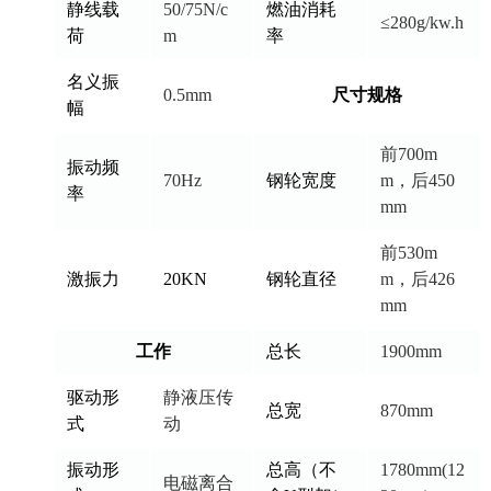
静线载
50/75N/c
燃油消耗
≤280g/kw.h
荷
m
率
名义振
0.5mm
尺寸规格
幅
前700m
振动频
70Hz
钢轮宽度
m，后450
率
mm
前530m
激振力
20KN
钢轮直径
m，后426
mm
工作
总长
1900mm
驱动形
静液压传
总宽
870mm
式
动
振动形
总高（不
1780mm(12
电磁离合