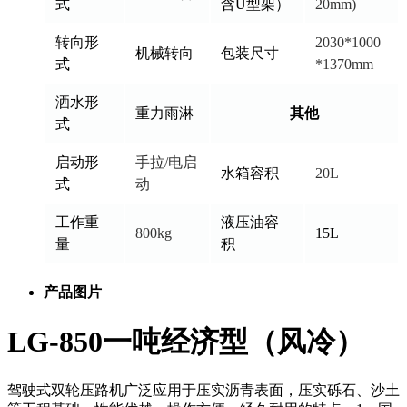
式
含U型架）
20mm)
转向形
2030*1000
机械转向
包装尺寸
式
*1370mm
洒水形
重力雨淋
其他
式
启动形
手拉/电启
水箱容积
20L
式
动
工作重
液压油容
800kg
15L
量
积
产品图片
LG-850一吨经济型（风冷）
驾驶式双轮压路机广泛应用于压实沥青表面，压实砾石、沙土