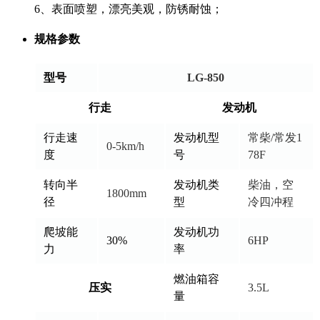
6、表面喷塑，漂亮美观，防锈耐蚀；
规格参数
型号
LG-850
行走
发动机
行走速
发动机型
常柴/常发1
0-5km/h
度
号
78F
转向半
发动机类
柴油，空
1800mm
径
型
冷四冲程
爬坡能
发动机功
30%
6HP
力
率
燃油箱容
压实
3.5L
量