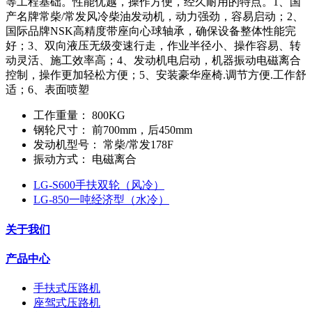
等工程基础。性能优越，操作方便，经久耐用的特点。1、国
产名牌常柴/常发风冷柴油发动机，动力强劲，容易启动；2、
国际品牌NSK高精度带座向心球轴承，确保设备整体性能完
好；3、双向液压无级变速行走，作业半径小、操作容易、转
动灵活、施工效率高；4、发动机电启动，机器振动电磁离合
控制，操作更加轻松方便；5、安装豪华座椅.调节方便.工作舒
适；6、表面喷塑
工作重量
：
800KG
钢轮尺寸
：
前700mm，后450mm
发动机型号
：
常柴/常发178F
振动方式
：
电磁离合
LG-S600手扶双轮（风冷）
LG-850一吨经济型（水冷）
关于我们
产品中心
手扶式压路机
座驾式压路机