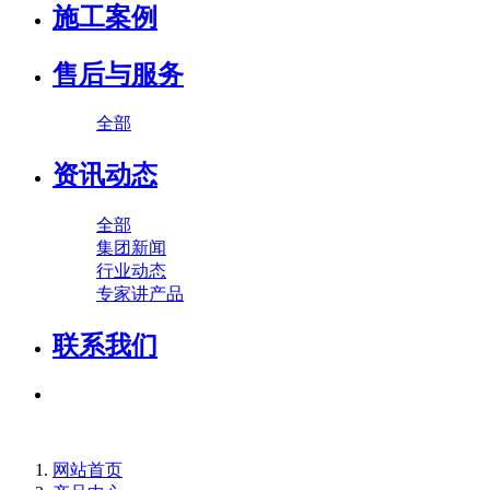
施工案例
售后与服务
全部
资讯动态
全部
集团新闻
行业动态
专家讲产品
联系我们
网站首页