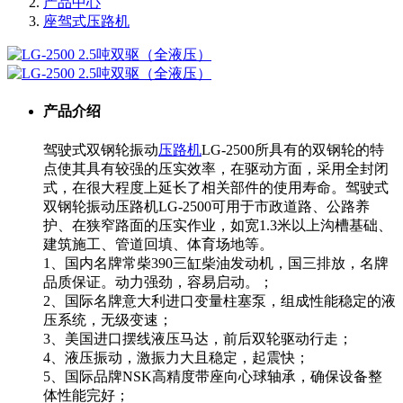
产品中心
座驾式压路机
产品介绍
驾驶式双钢轮振动
压路机
LG-2500所具有的双钢轮的特
点使其具有较强的压实效率，在驱动方面，采用全封闭
式，在很大程度上延长了相关部件的使用寿命。驾驶式
双钢轮振动压路机LG-2500可用于市政道路、公路养
护、在狭窄路面的压实作业，如宽1.3米以上沟槽基础、
建筑施工、管道回填、体育场地等。
1、国内名牌常柴390三缸柴油发动机，国三排放，名牌
品质保证。动力强劲，容易启动。；
2、国际名牌意大利进口变量柱塞泵，组成性能稳定的液
压系统，无级变速；
3、美国进口摆线液压马达，前后双轮驱动行走；
4、液压振动，激振力大且稳定，起震快；
5、国际品牌NSK高精度带座向心球轴承，确保设备整
体性能完好；