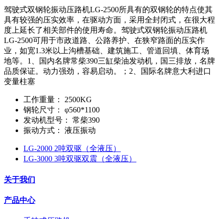
驾驶式双钢轮振动压路机LG-2500所具有的双钢轮的特点使其
具有较强的压实效率，在驱动方面，采用全封闭式，在很大程
度上延长了相关部件的使用寿命。驾驶式双钢轮振动压路机
LG-2500可用于市政道路、公路养护、在狭窄路面的压实作
业，如宽1.3米以上沟槽基础、建筑施工、管道回填、体育场
地等。1、国内名牌常柴390三缸柴油发动机，国三排放，名牌
品质保证。动力强劲，容易启动。；2、国际名牌意大利进口
变量柱塞
工作重量
：
2500KG
钢轮尺寸
：
φ560*1100
发动机型号
：
常柴390
振动方式
：
液压振动
LG-2000 2吨双驱（全液压）
LG-3000 3吨双驱双震（全液压）
关于我们
产品中心