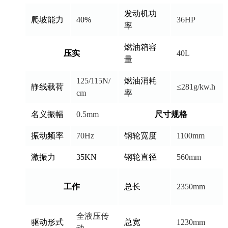
发动机功
爬坡能力
40%
36HP
率
燃油箱容
压实
40L
量
125/115N/
燃油消耗
静线载荷
≤281g/kw.h
cm
率
名义振幅
0.5mm
尺寸规格
振动频率
70Hz
钢轮宽度
1100mm
激振力
35KN
钢轮直径
560mm
工作
总长
235
0mm
全液压传
驱动形式
总宽
1230mm