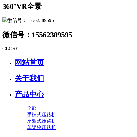
360°VR全景
微信号：15562389595
CLOSE
网站首页
关于我们
产品中心
全部
手扶式压路机
座驾式压路机
单钢轮压路机