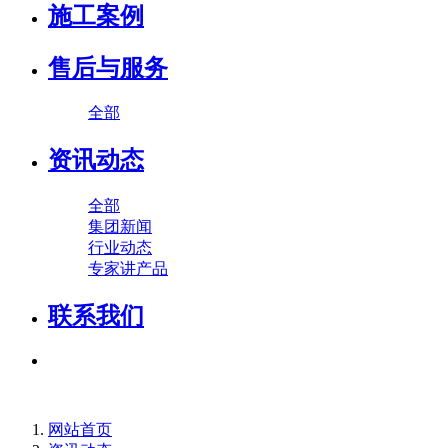
施工案例
售后与服务
全部
资讯动态
全部
集团新闻
行业动态
专家讲产品
联系我们
网站首页