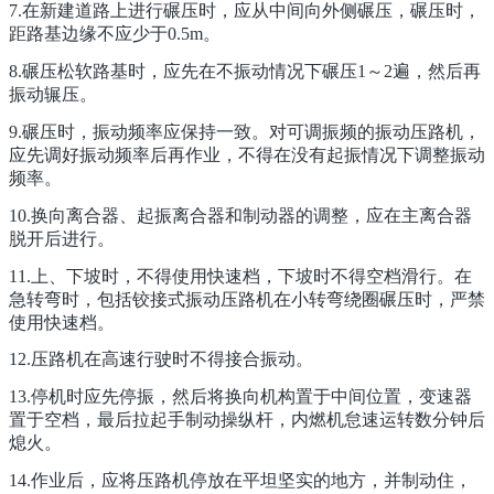
7.在新建道路上进行碾压时，应从中间向外侧碾压，碾压时，
距路基边缘不应少于0.5m。
8.碾压松软路基时，应先在不振动情况下碾压1～2遍，然后再
振动辗压。
9.碾压时，振动频率应保持一致。对可调振频的振动压路机，
应先调好振动频率后再作业，不得在没有起振情况下调整振动
频率。
10.换向离合器、起振离合器和制动器的调整，应在主离合器
脱开后进行。
11.上、下坡时，不得使用快速档，下坡时不得空档滑行。在
急转弯时，包括铰接式振动压路机在小转弯绕圈碾压时，严禁
使用快速档。
12.压路机在高速行驶时不得接合振动。
13.停机时应先停振，然后将换向机构置于中间位置，变速器
置于空档，最后拉起手制动操纵杆，内燃机怠速运转数分钟后
熄火。
14.作业后，应将压路机停放在平坦坚实的地方，并制动住，