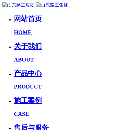
网站首页
HOME
关于我们
ABOUT
产品中心
PRODUCT
施工案例
CASE
售后与服务