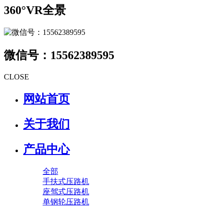
360°VR全景
微信号：15562389595
CLOSE
网站首页
关于我们
产品中心
全部
手扶式压路机
座驾式压路机
单钢轮压路机