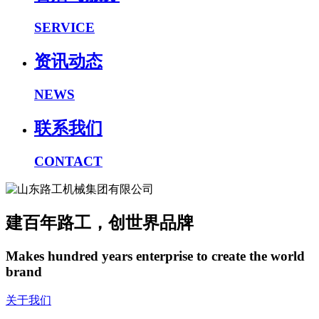
SERVICE
资讯动态
NEWS
联系我们
CONTACT
建百年路工，创世界品牌
Makes hundred years enterprise to create the world
brand
关于我们